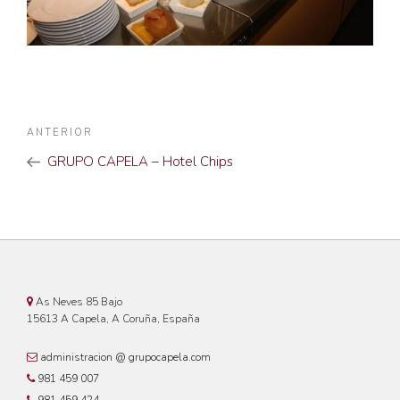
Navegación
Noticia
ANTERIOR
de
Anterior
GRUPO CAPELA – Hotel Chips
entradas
As Neves 85 Bajo
15613 A Capela, A Coruña, España
administracion @ grupocapela.com
981 459 007