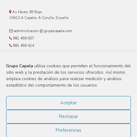
As Neves 85 Bajo
15613 A Capela, A Coruña, España
administracion @ grupocapela.com
981 459 007
981 459 424
Grupo Capela
utiliza cookies que permiten el funcionamiento del
sitio web y la prestación de los servicios ofrecidos. Así mismo,
Aviso Legal
emplea cookies de análisis para realizar medición y análisis
Política de Privacidad
estadístico del comportamiento de los usuarios.
Política de Cookies
Aceptar
Grupo Capela es una marca registrada por Hidrocarburos del Norte S.L., sociedad
inscrita en el registro mercantil de A Coruña, Tomo 282, Libro 59, Folio 126, Hoja
1083, con CIF B-15.043.441 y domicilio fiscal en As Neves 85 Bajo, 15613 A
Rechazar
Capela, A Coruña, España.
Preferencias