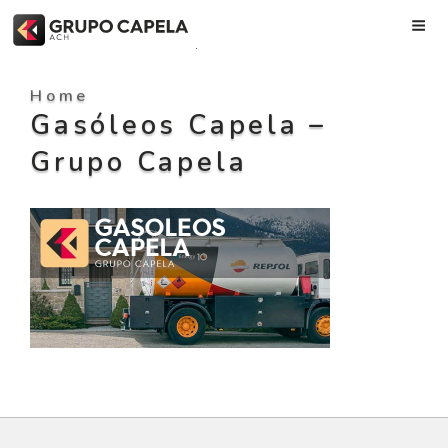
Skip
to
.
content
Home
Gasóleos Capela –
Grupo Capela